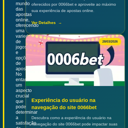
mundo
oferecidos por 0066bet e aproveite ao máximo
das
sua experiência de apostas online.
apostas
online,
Ver Detalhes
oferecendo
uma
variedade
de
28/03/2026
jogos
e
opções
de
apostas.
No
entanto,
um
aspecto
crucial
Experiência do usuário na
que
pode
navegação do site 0066bet
determinar
a
Descubra como a experiência do usuário na
satisfação
navegação do site 0066bet pode impactar suas