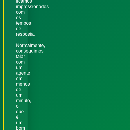
ficamos
impressionados
com
os
tempos
de
resposta.
Normalmente,
conseguimos
falar
com
um
agente
em
menos
de
um
minuto,
o
que
é
um
bom