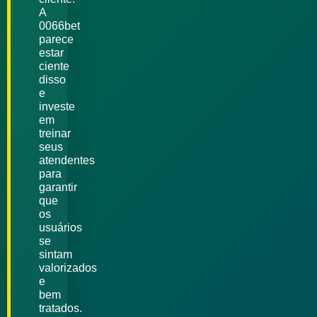
A
0066bet
parece
estar
ciente
disso
e
investe
em
treinar
seus
atendentes
para
garantir
que
os
usuários
se
sintam
valorizados
e
bem
tratados.