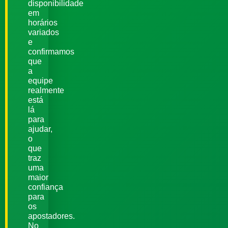
disponibilidade
em
horários
variados
e
confirmamos
que
a
equipe
realmente
está
lá
para
ajudar,
o
que
traz
uma
maior
confiança
para
os
apostadores.
No