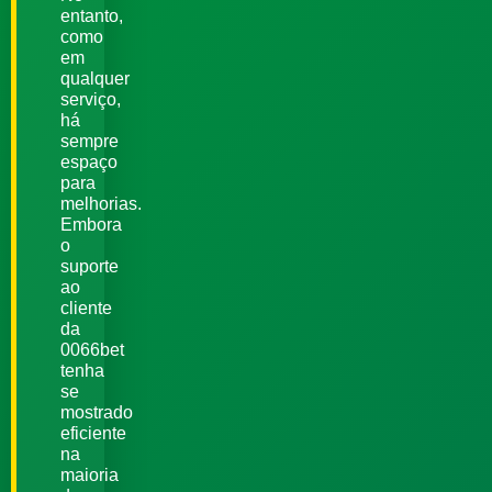
entanto,
como
em
qualquer
serviço,
há
sempre
espaço
para
melhorias.
Embora
o
suporte
ao
cliente
da
0066bet
tenha
se
mostrado
eficiente
na
maioria