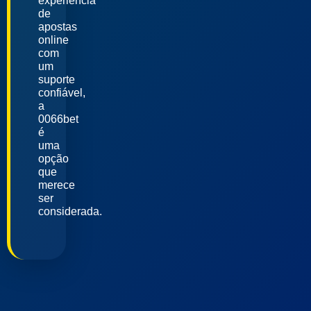
experiência
de
apostas
online
com
um
suporte
confiável,
a
0066bet
é
uma
opção
que
merece
ser
considerada.