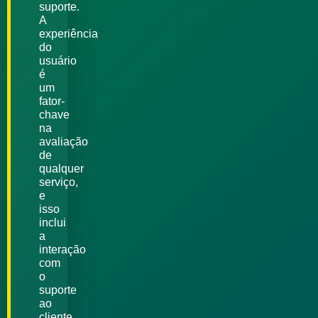
suporte.
A
experiência
do
usuário
é
um
fator-
chave
na
avaliação
de
qualquer
serviço,
e
isso
inclui
a
interação
com
o
suporte
ao
cliente.