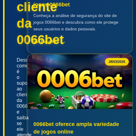
cliente
jogos 0066bet
Conheça a análise de segurança do site de
da
jogos 0066bet e descubra como ele protege
seus usuários e dados pessoais.
0066bet
Ver Detalhes
Descubra
28/03/2026
como
é
o
suporte
ao
cliente
da
0066bet
e
saiba
se
0066bet oferece ampla variedade
ele
de jogos online
atende