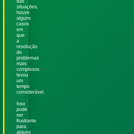
das
situações,
houve
alguns
casos
em
que
a
resolução
de
problemas
mais
complexos
levou
um
tempo
considerável.
Isso
pode
ser
frustrante
para
alguns