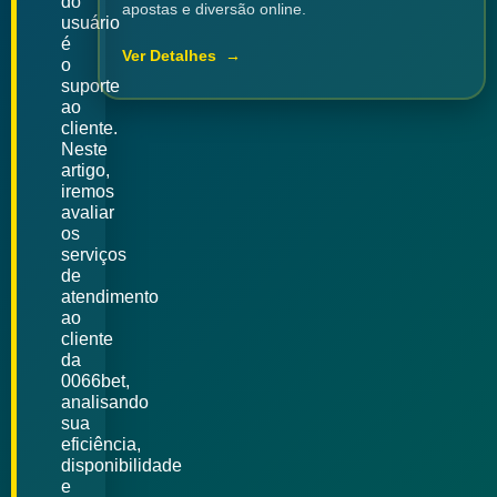
do
apostas e diversão online.
usuário
é
Ver Detalhes
o
suporte
ao
cliente.
Neste
artigo,
iremos
avaliar
os
serviços
de
atendimento
ao
cliente
da
0066bet,
analisando
sua
eficiência,
disponibilidade
e