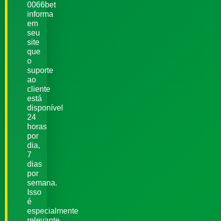
0066bet
informa
em
seu
site
que
o
suporte
ao
cliente
está
disponível
24
horas
por
dia,
7
dias
por
semana.
Isso
é
especialmente
relevante