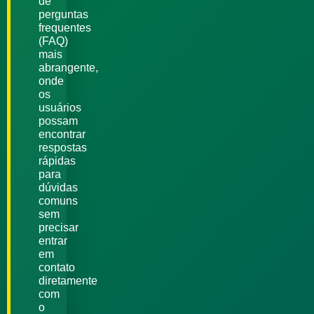
de
perguntas
frequentes
(FAQ)
mais
abrangente,
onde
os
usuários
possam
encontrar
respostas
rápidas
para
dúvidas
comuns
sem
precisar
entrar
em
contato
diretamente
com
o