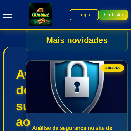
Login
Cadastro
Mais novidades
28/03/2026
Avaliação
de
suporte
ao
Análise da segurança no site de