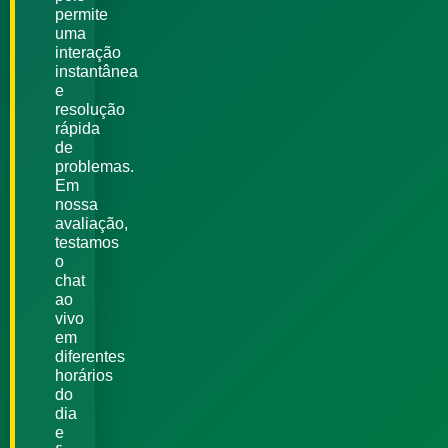
permite
uma
interação
instantânea
e
resolução
rápida
de
problemas.
Em
nossa
avaliação,
testamos
o
chat
ao
vivo
em
diferentes
horários
do
dia
e